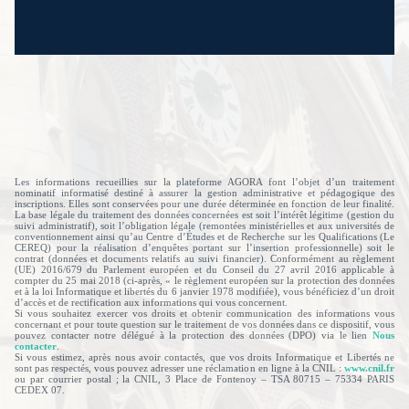
JE CRÉE MON COMPTE
J’AI DÉJÀ UN IDENTIFIANT
Les informations recueillies sur la plateforme AGORA font l’objet d’un traitement
nominatif informatisé destiné à assurer la gestion administrative et pédagogique des
inscriptions. Elles sont conservées pour une durée déterminée en fonction de leur finalité.
La base légale du traitement des données concernées est soit l’intérêt légitime (gestion du
suivi administratif), soit l’obligation légale (remontées ministérielles et aux universités de
conventionnement ainsi qu’au Centre d’Études et de Recherche sur les Qualifications (Le
CEREQ) pour la réalisation d’enquêtes portant sur l’insertion professionnelle) soit le
contrat (données et documents relatifs au suivi financier). Conformément au règlement
(UE) 2016/679 du Parlement européen et du Conseil du 27 avril 2016 applicable à
compter du 25 mai 2018 (ci-après, « le règlement européen sur la protection des données
et à la loi Informatique et libertés du 6 janvier 1978 modifiée), vous bénéficiez d’un droit
IDENTIFIANT
d’accès et de rectification aux informations qui vous concernent.
Si vous souhaitez exercer vos droits et obtenir communication des informations vous
concernant et pour toute question sur le traitement de vos données dans ce dispositif, vous
pouvez contacter notre délégué à la protection des données (DPO) via le lien
Nous
contacter
.
Si vous estimez, après nous avoir contactés, que vos droits Informatique et Libertés ne
sont pas respectés, vous pouvez adresser une réclamation en ligne à la CNIL :
www.cnil.fr
ou par courrier postal ; la CNIL, 3 Place de Fontenoy – TSA 80715 – 75334 PARIS
MOT DE PASSE
CEDEX 07.